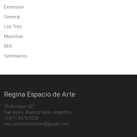
Extensión
General
Les Tres
Muestras
REA
Seminarios
Regina Espacio de Arte
25 de mayo 327
San Isidro, Buenos Aires, Argentina
+54 11 4575.4224
rea.comunicaciones@gmail.com