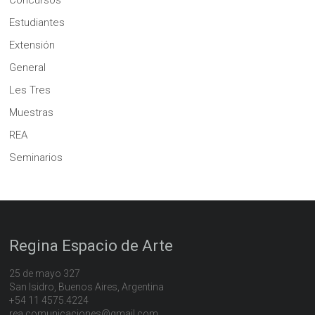
Estudiantes
Extensión
General
Les Tres
Muestras
REA
Seminarios
Regina Espacio de Arte
25 de mayo 327
San Isidro, Buenos Aires, Argentina
+54 11 4575.4224
rea.comunicaciones@gmail.com