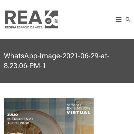
Saltar
al
REA
contenido
Regina
Espacio
de
Arte
WhatsApp-Image-2021-06-29-at-
8.23.06-PM-1