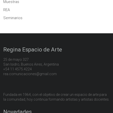
Muestras
REA
Seminarios
Regina Espacio de Arte
25 de mayo 327
San Isidro, Buenos Aires, Argentina
+54 11 4575.4224
rea.comunicaciones@gmail.com
Fundada en 1964, con el objetivo de crear un espacio de arte para
la comunidad, hoy continúa formando artistas y artistas docentes.
Novedades