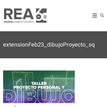
Saltar
al
REA
contenido
Regina
Espacio
de
Arte
extensionFeb23_dibujoProyecto_sq