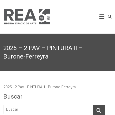
Saltar
al
REA
contenido
Regina
Espacio
de
Arte
2025 – 2 PAV – PINTURA II –
Burone-Ferreyra
2025 - 2 PAV - PINTURA II - Burone-Ferreyra
Buscar