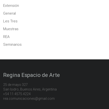
Extensión
General
Les Tres
Muestras
REA
Seminarios
Regina Espacio de Arte
25 de mayo 327
San Isidro, Buenos Aires, Argentina
+54 11 4575.4224
rea.comunicaciones@gmail.com