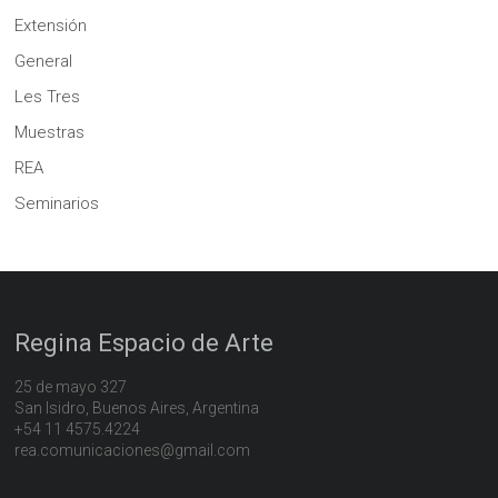
Extensión
General
Les Tres
Muestras
REA
Seminarios
Regina Espacio de Arte
25 de mayo 327
San Isidro, Buenos Aires, Argentina
+54 11 4575.4224
rea.comunicaciones@gmail.com