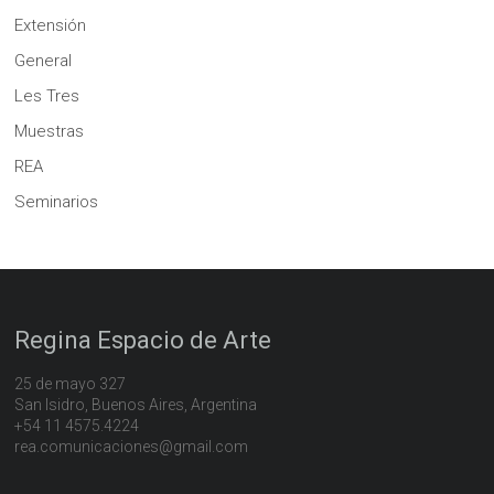
Extensión
General
Les Tres
Muestras
REA
Seminarios
Regina Espacio de Arte
25 de mayo 327
San Isidro, Buenos Aires, Argentina
+54 11 4575.4224
rea.comunicaciones@gmail.com