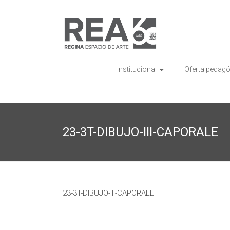
Saltar
al
REA
contenido
Regina
Espacio
de
Institucional
Oferta pedag
Arte
23-3T-DIBUJO-III-CAPORALE
23-3T-DIBUJO-III-CAPORALE