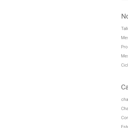
N
Tal
Mes
Pro
Mes
Cic
Ca
cha
Cha
Co
Est