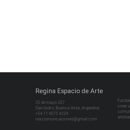
Regina Espacio de Arte
Fundad
25 de mayo 327
crear u
San Isidro, Buenos Aires, Argentina
comuni
+54 11 4575.4224
artista
rea.comunicaciones@gmail.com