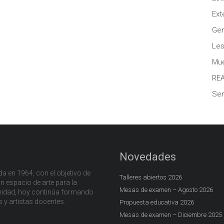
Ext
Gen
Les
Mue
RE
Sem
Novedades
a en 1964, con el objetivo de
Talleres abiertos 2026
n espacio de arte para la
Mesas de examen – Agosto 2026
dad, hoy continúa formando
s y artistas docentes.
Propuesta educativa 2026
Mesas de examen – Diciembre 2025