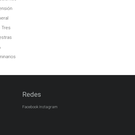
ensión
eral
 Tres
stras
A
inarios
Redes
Facebook
Instagram