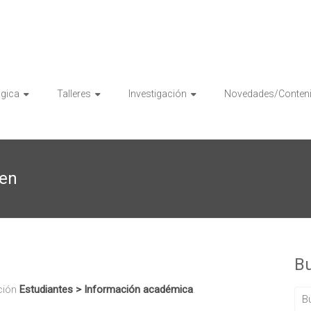
ógica
Talleres
Investigación
Novedades/Conten
en
B
cción
Estudiantes > Información académica
.