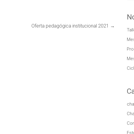
N
Oferta pedagógica institucional 2021
→
Tal
Mes
Pro
Mes
Cic
Ca
cha
Cha
Co
Est