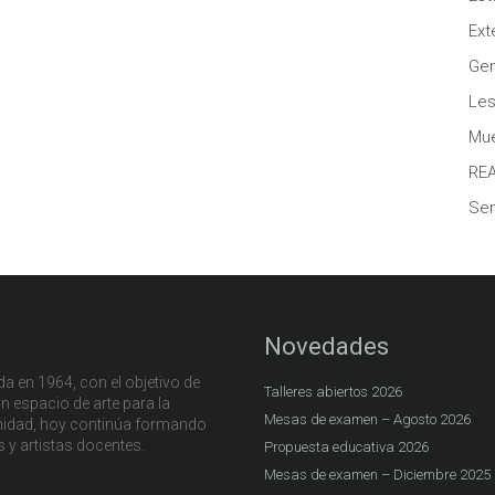
Ext
Gen
Les
Mue
RE
Sem
Novedades
a en 1964, con el objetivo de
Talleres abiertos 2026
n espacio de arte para la
Mesas de examen – Agosto 2026
dad, hoy continúa formando
s y artistas docentes.
Propuesta educativa 2026
Mesas de examen – Diciembre 2025