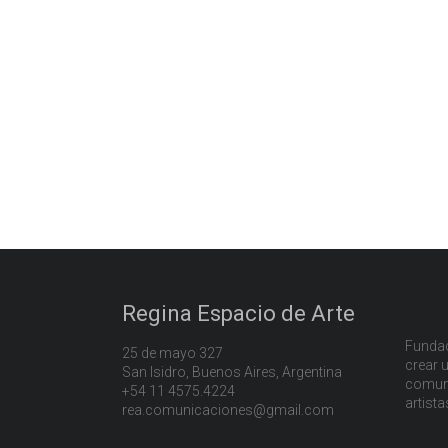
Regina Espacio de Arte
Fundad
25 de mayo 327
crear u
San Isidro, Buenos Aires, Argentina
comuni
+54 11 4575.4224
artista
rea.comunicaciones@gmail.com