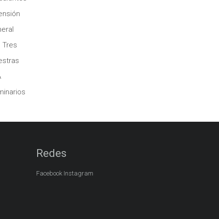
ensión
eral
 Tres
stras
A
inarios
Redes
Facebook
Instagram