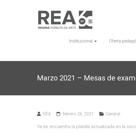
Saltar
al
REA
contenido
Regina
Espacio
de
Institucional
Oferta pedag
Arte
Marzo 2021 – Mesas de exam
REA
febrero 26, 2021
General
Ya se encuentra la planilla actualizada en la se