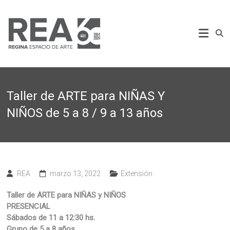
Saltar
al
REA
contenido
Regina
Espacio
de
Arte
Taller de ARTE para NIÑAS Y
NIÑOS de 5 a 8 / 9 a 13 años
REA
marzo 13, 2022
Extensión
Taller de ARTE para NIÑAS y NIÑOS
PRESENCIAL
Sábados de 11 a 12:30 hs.
Grupo de 5 a 8 años