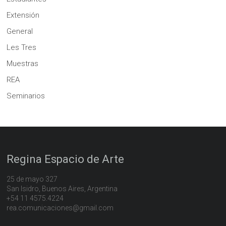
Extensión
General
Les Tres
Muestras
REA
Seminarios
Regina Espacio de Arte
25 de mayo 327
San Isidro, Buenos Aires, Argentina
+54 11 4575.4224
rea.comunicaciones@gmail.com