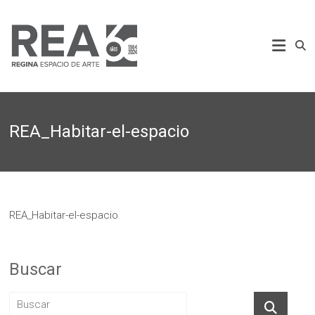
Saltar
al
REA
contenido
Regina
Espacio
de
Arte
REA_Habitar-el-espacio
REA_Habitar-el-espacio
Buscar